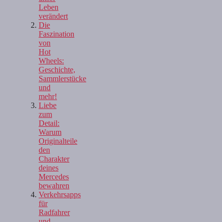
Leben
verändert
Die
Faszination
von
Hot
Wheels:
Geschichte,
Sammlerstücke
und
mehr!
Liebe
zum
Detail:
Warum
Originalteile
den
Charakter
deines
Mercedes
bewahren
Verkehrsapps
für
Radfahrer
und