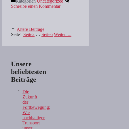
Kategorien
Uncategorized
Schreibe einen Kommentar
Ältere Beiträge
Seite
1
Seite
2
…
Seite
6
Weiter
→
Unsere
beliebtesten
Beiträge
Die
Zukunft
der
Fortbewegung:
Wie
nachhaltiger
Transport
unser